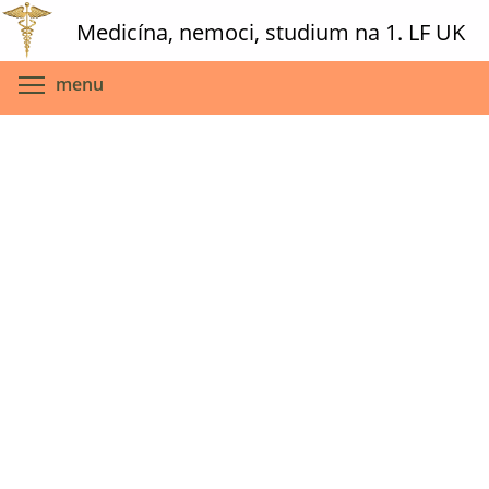
Skip
Medicína, nemoci, studium na 1. LF UK
to
main
Toggle menu visibility
menu
content