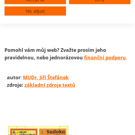
Vaxigrip Tetra
(0131426)
No, adjust
Verorab
Pomohl vám můj web? Zvažte prosím jeho
pravidelnou, nebo jednorázovou
finanční podporu
.
autor
:
MUDr. Jiří Štefánek
zdroje:
základní zdroje textů