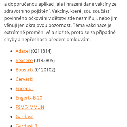
a doporučenou aplikaci, ale i hrazení dané vakcíny ze
zdravotního pojištění. Vakcíny, které jsou součástí
povinného očkování v dětství zde nezmiňuji, nebo jim
věnuji jen okrajovou pozornost. Téma vakcinace je
extrémně proměnlivé a složité, proto se za případné
chyby a nepřesnosti předem omlouvám.
Adacel
(0211814)
Bexsero
(0193805)
Boostrix
(0120102)
Cervarix
Encepur
Engerix-B-20
FSME-IMMUN
Gardasil
Gardasil 9