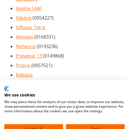
Havrix-1440
Hiberix
(0054227)
Influvac Tetra
Menveo
(0168331)
Nimenrix
(0193236)
Prevenar 13
(0149868)
Priorix
(
0057521
)
Rabipur
Stamaril
Tetavax
We use cookies
We may place these for analysis of our visitor data, to improve our website,
Trumenba
(0222254)
show personalised content and to give you a great website experience. For
more information about the cookies we use open the settings.
Twinrix Adult
Vacteta
(0208575)
Accept all
Deny