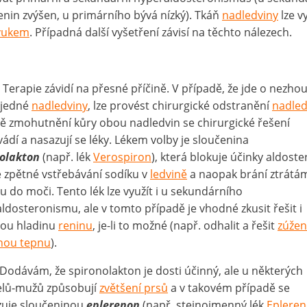
enin zvýšen, u primárního bývá nízký). Tkáň
nadledviny
lze vy
zvukem
. Případná další vyšetření závisí na těchto nálezech.
: Terapie závidí na přesné příčině. V případě, že jde o nezho
 jedné
nadledviny
, lze provést chirurgické odstranění
nadled
ě zmohutnění kůry obou nadledvin se chirurgické řešení
ádí a nasazují se léky. Lékem volby je sloučenina
nolakton
(např. lék
Verospiron
), která blokuje účinky aldost
e zpětné vstřebávání sodíku v
ledvině
a naopak brání ztrátá
ku do moči. Tento lék lze využít i u sekundárního
ldosteronismu, ale v tomto případě je vhodné zkusit řešit i
nou hladinu
reninu
, je-li to možné (např. odhalit a řešit
zúže
nou tepnu
).
 Dodávám, že spironolakton je dosti účinný, ale u některých
elů-mužů způsobují
zvětšení prsů
a v takovém případě se
zuje sloučeninou
eplerenon
(např. stejnojmenný lék
Eplere