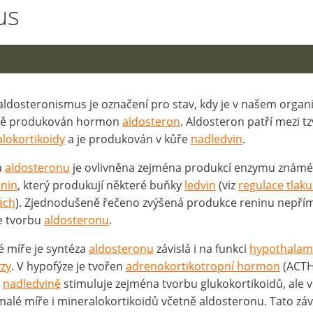
us
ldosteronismus je označení pro stav, kdy je v našem orga
ně produkován hormon
aldosteron
. Aldosteron patří mezi tz
lokortikoidy
a je produkován v kůře
nadledvin
.
a
aldosteronu
je ovlivněna zejména produkcí enzymu znám
enin
, který produkují některé buňky
ledvin
(viz
regulace tlaku
ách
). Zjednodušeně řečeno zvýšená produkce reninu nepří
e tvorbu
aldosteronu
.
é míře je syntéza
aldosteronu
závislá i na funkci
hypothala
zy
. V hypofýze je tvořen
adrenokortikotropní hormon
(ACTH
v
nadledvině
stimuluje zejména tvorbu glukokortikoidů, ale 
malé míře i mineralokortikoidů včetně aldosteronu. Tato záv