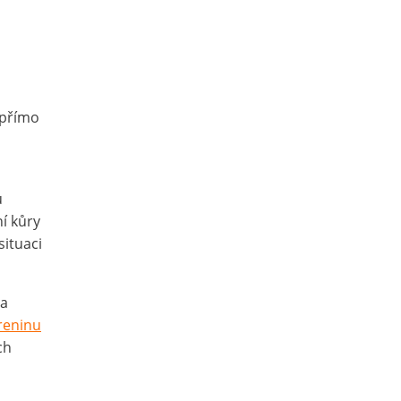
 přímo
u
í kůry
ituaci
ha
reninu
ch