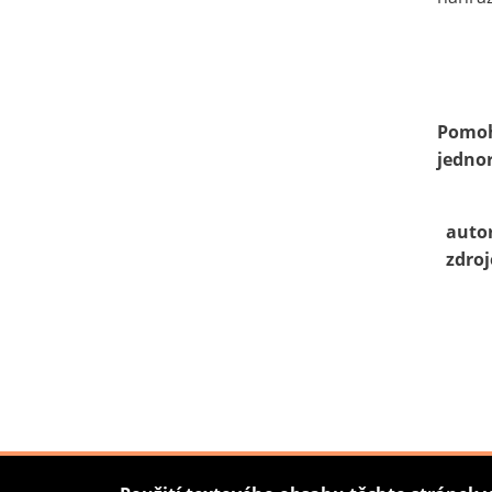
Pomoh
jedno
auto
zdroj