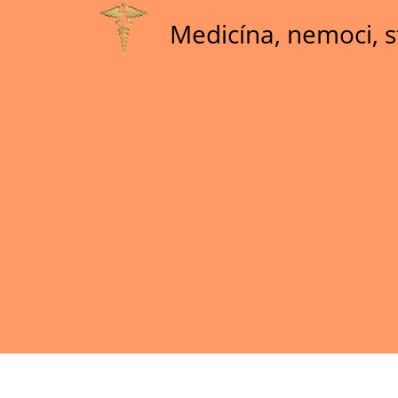
Skip
Medicína, nemoci, s
to
main
content