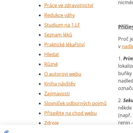
nicmén
Práce ve zdravotnictví
Redukce váhy
Studium na 1.LF
Příčin
Seznam léků
Proč j
Praktické lékařství
v
nadl
Hledat
1.
Pri
Různé
lokali
buňky 
O autorovi webu
nadled
Kniha návštěv
označu
Zajimavosti
2.
Sek
Slovníček odborných pojmů
někde 
Přispějte na chod webu
(např.
renin 
Zdroje
Cookies