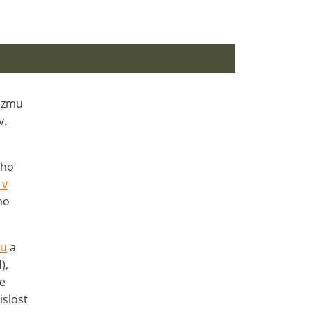
nizmu
v.
ého
 v
mo
mu
a
),
ve
islost