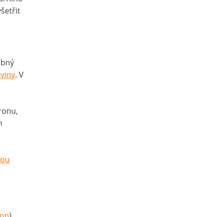
šetřit
ubný
viny
. V
eronu,
m
nou
non
).