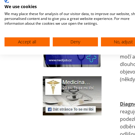
(Pozn.
We use cookies
dlouho
We may place these for analysis of our visitor data, to improve our website, s
reninu
personalised content and to give you a great website experience. For more
information about the cookies we use open the settings.
Proje
Accept all
Deny
No, adjust
kompl
močí a
dlouho
objevo
(někd
Diagn
reaguj
podezř
odběre
odlišo