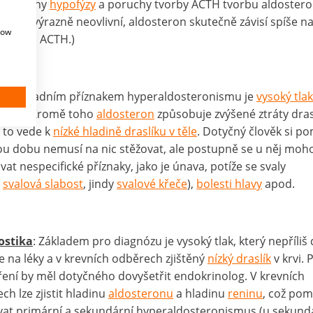
: Poruchy
hypofýzy
a poruchy tvorby ACTH tvorbu aldoster
době výrazně neovlivní, aldosteron skutečně závisí spíše n
how
 než na ACTH.)
vy
: Základním příznakem hyperaldosteronismu je
vysoký tlak
ikace. Kromě toho
aldosteron
způsobuje zvýšené ztráty dras
 to vede k
nízké hladině draslíku v těle
. Dotyčný člověk si p
u dobu nemusí na nic stěžovat, ale postupně se u něj moh
vat nespecifické příznaky, jako je únava, potíže se svaly
y
svalová slabost
, jindy
svalové křeče
),
bolesti hlavy
apod.
ostika
: Základem pro diagnózu je vysoký tlak, který nepříliš
e na léky a v krevních odběrech zjištěný
nízký draslík
v krvi. P
ení by měl dotyčného dovyšetřit endokrinolog. V krevních
ch lze zjistit hladinu
aldosteronu
a hladinu
reninu
, což po
vat primární a sekundární hyperaldosteronismus (u sekund