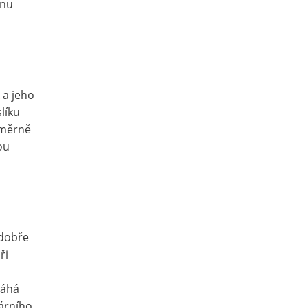
onu
a
a jeho
líku
oměrně
ou
 dobře
ři
máhá
árního