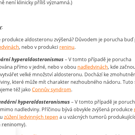
ě není klinicky příliš významná.)
y
:
e produkce aldosteronu zvýšená? Důvodem je porucha buď
edvinách
, nebo v produkci
reninu
.
mární hyperaldosteronismus
– V tomto případě je porucha
zována přímo v jedné, nebo v obou
nadledvinách
, kde začno
vytvářet velké množství aldosteronu. Dochází ke zmohutněn
viny, které může mít charakter nezhoubného nádoru. Tuto s
jeme též jako
Connův syndrom
.
undární hyperaldosteronismus
– V tomto případě je poruc
mimo nadledviny. Příčinou bývá obvykle zvýšená produkce
 u
zúžení ledvinných tepen
a u vzácných tumorů produkující
– reninomy).