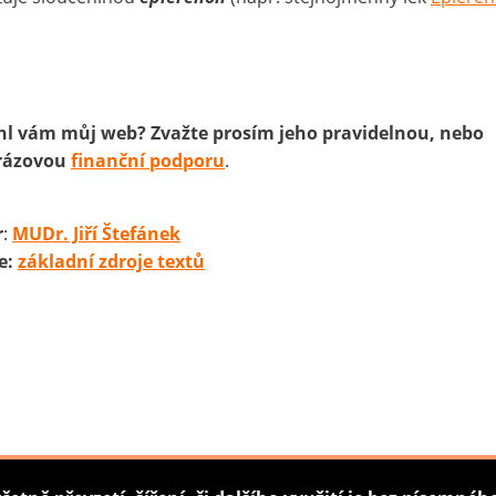
l vám můj web? Zvažte prosím jeho pravidelnou, nebo
rázovou
finanční podporu
.
r
:
MUDr. Jiří Štefánek
e:
základní zdroje textů