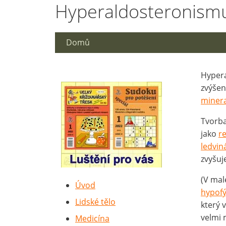
Hyperaldosteronism
Domů
Hypera
zvýše
minera
Tvorb
jako
r
ledvin
zvyšuj
(V mal
Úvod
hypofý
Lidské tělo
který 
velmi 
Medicína