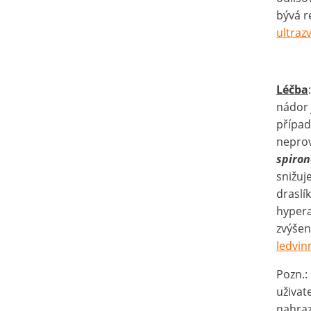
bývá r
ultra
Léčba
nádor
případ
neprov
spiro
snižuj
draslí
hypera
zvýše
ledvin
Pozn.:
uživat
nahra