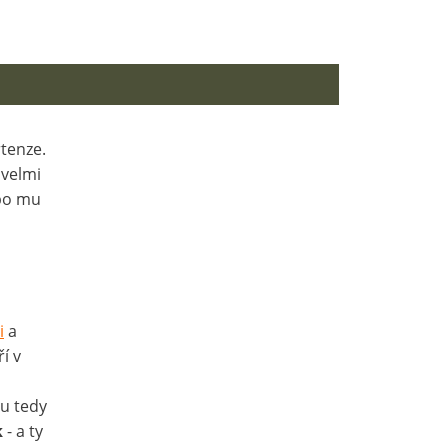
rtenze.
 velmi
bo mu
i
a
í v
ou tedy
k
- a ty