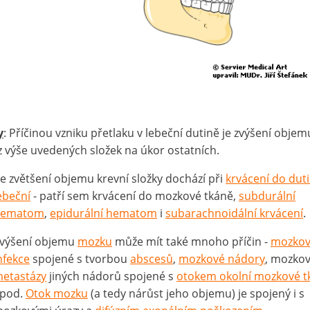
y
: Příčinou vzniku přetlaku v lebeční dutině je zvýšení objem
z výše uvedených složek na úkor ostatních.
e zvětšení objemu krevní složky dochází při
krvácení do dut
ebeční
- patří sem krvácení do mozkové tkáně,
subdurální
hematom
,
epidurální hematom
i
subarachnoidální krvácení
.
výšení objemu
mozku
může mít také mnoho příčin -
mozko
nfekce
spojené s tvorbou
abscesů
,
mozkové nádory
, mozko
etastázy
jiných nádorů spojené s
otokem okolní mozkové t
pod.
Otok mozku
(a tedy nárůst jeho objemu) je spojený i s