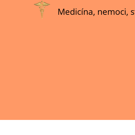
Skip
Medicína, nemoci, s
to
main
content