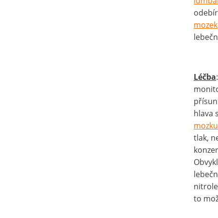
lumbál
odebí
mozek
lebečn
Léčba
monito
přísun
hlava 
mozku
tlak, n
konzer
Obvykl
lebečn
nitrole
to mož