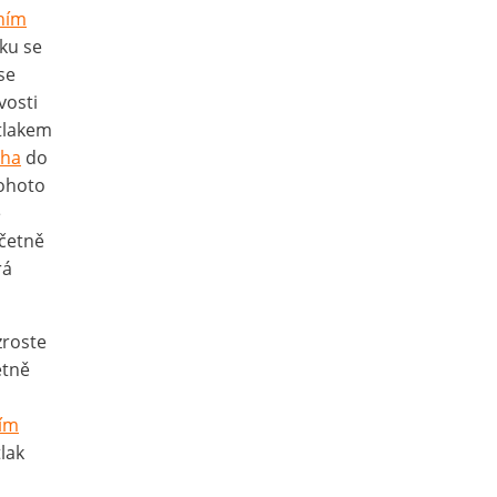
ním
aku se
se
ivosti
tlakem
cha
do
tohoto
ě
včetně
rá
zroste
etně
ím
lak