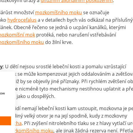
ozkovými úrazy a
difúzním axonálním poškozením
.
árůst množství
mozkomíšního moku
se označuje
ako
hydrocefalus
a v detailech bych vás odkázal na příslušný
lánek. Obecně řečeno se jedná o ucpání kanálků, kterými
ozkomíšní mok
protéká, nebo narušení vstřebávání
ozkomíšního moku
do žilní krve.
vy
: U dětí nejsou srostlé lebeční kosti a pomalu vzrůstající
ební tlak se může kompenzovat jejich oddalováním a zvětšo
ny, aniž by se objevily jiné příznaky. Při rychlém zvětšení 
ovně se nicméně tyto mechanismy nestihnou uplatnit a pře
how
í stejně jako u dospělých.
ělých lidí nemají lebeční kosti kam ustoupit, mozkovna je 
em. Jediný velký otvor je na její spodině, kudy z mozkovny
puje
mícha
. Při zvýšení nitrolebního tlaku se z hlavy vytlačí ur
tví
mozkomíšního moku
, ale jinak žádná rezerva není. Přetl