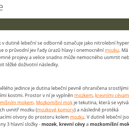
e
k v dutině lebeční se odborně označuje jako nitrolební hype
se o průvodní jev řady úrazů hlavy i onemocnění
mozku
. Má
emné projevy a velice snadno může nemocného usmrtit ne
it těžké doživotní následky.
ělého jedince je dutina lebeční pevně ohraničena srostlými
ími kostmi. Prostor v ní je vyplněn
mozkem
,
krevními cévam
míšním mokem
.
Mozkomíšní mok
je tekutina, která se vytvář
ch uvnitř mozku (
mozkové komory
) a následně protéká
acími otvory do prostoru kolem
mozku
. V dutině lebeční js
ny 3 hlavní složky -
mozek
,
krevní cévy
a
mozkomíšní mo