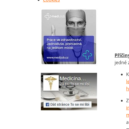
Příčin
jedné 
K
l
Z
i
m
a