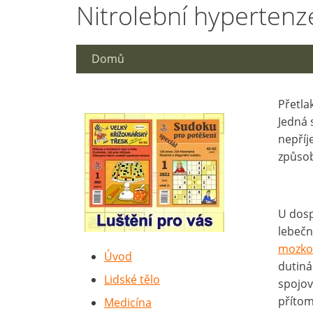
Nitrolební hypertenz
Domů
Přetla
Jedná 
nepříj
způsob
U dosp
lebečn
mozko
Úvod
dutiná
Lidské tělo
spojov
přítom
Medicína