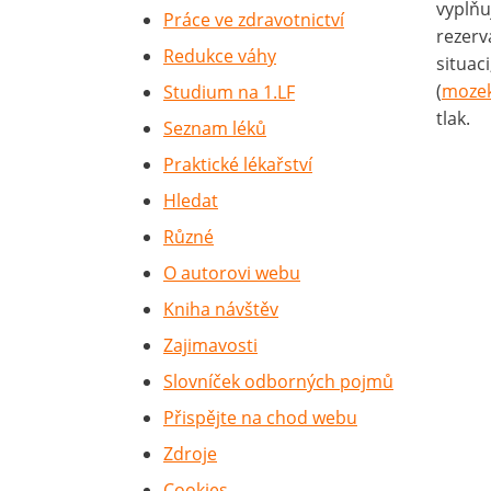
vyplňuj
Práce ve zdravotnictví
rezerv
Redukce váhy
situac
(
moze
Studium na 1.LF
tlak.
Seznam léků
Praktické lékařství
Hledat
Různé
O autorovi webu
Kniha návštěv
Zajimavosti
Slovníček odborných pojmů
Přispějte na chod webu
Zdroje
Cookies