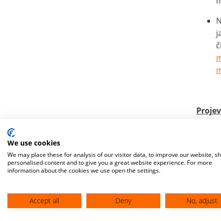
m
N
j
č
m
m
Proje
nitrol
mozkov
We use cookies
v mozk
We may place these for analysis of our visitor data, to improve our website, s
projev
personalised content and to give you a great website experience. For more
information about the cookies we use open the settings.
U dosp
krunýř
Accept all
Deny
No, adjust
vystu
množs