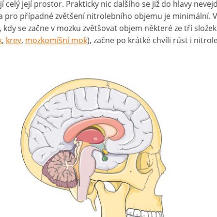
í celý její prostor. Prakticky nic dalšího se již do hlavy nevej
a pro případné zvětšení nitrolebního objemu je minimální. 
i, kdy se začne v mozku zvětšovat objem některé ze tří složek
k
,
krev
,
mozkomíšní mok
), začne po krátké chvíli růst i nitrol