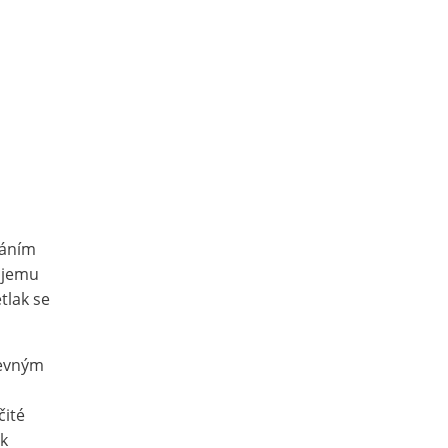
váním
objemu
tlak se
pevným
čité
ak