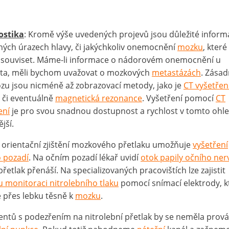
ostika
: Kromě výše uvedených projevů jsou důležité inform
ých úrazech hlavy, či jakýchkoliv onemocnění
mozku
, které
souviset. Máme-li informace o nádorovém onemocnění u
ta, měli bychom uvažovat o mozkových
metastázách
. Zásad
zu jsou nicméně až zobrazovací metody, jako je
CT vyšetřen
či eventuálně
magnetická rezonance
. Vyšetření pomocí
CT
ení
je pro svou snadnou dostupnost a rychlost v tomto ohl
jší.
 orientační zjištění mozkového přetlaku umožňuje
vyšetření
 pozadí
. Na očním pozadí lékař uvidí
otok papily očního ner
přetlak přenáší. Na specializovaných pracovištích lze zajistit
 monitoraci nitrolebního tlaku
pomocí snímací elektrody, k
 přes lebku těsně k
mozku
.
entů s podezřením na nitrolební přetlak by se neměla prov