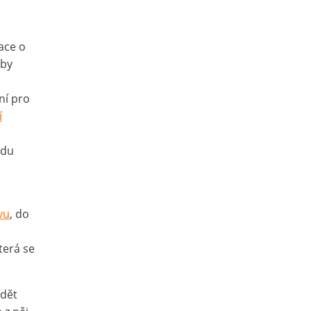
ace o
 by
ní pro
í
edu
vu
, do
terá se
ádět