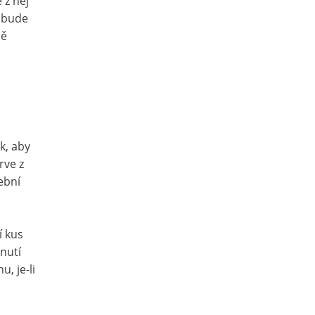
 z něj
e bude
ně
k, aby
rve z
lební
í kus
dnutí
u, je-li