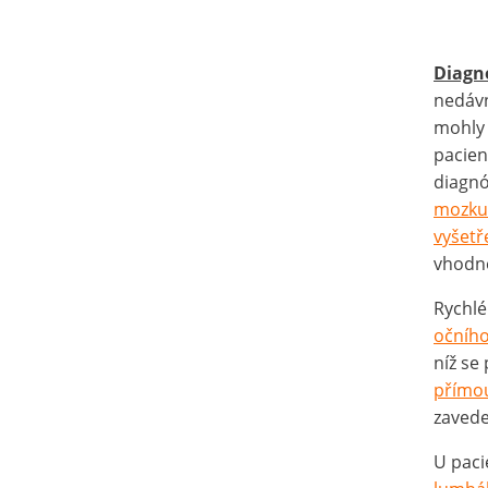
Diagn
nedávn
mohly 
pacien
diagnó
mozku
vyšetř
vhodně
Rychlé
očního
níž se 
přímou
zavede
U paci