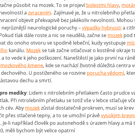
začne působit na mozek. To se projeví
bolestmi hlavy
,
motá
 nevolností a
zvracením
. Zajímavé je, že u nitrolebního přetl
vracení objevit překvapivě bez jakékoliv nevolnosti. Mohou 
t nejrůznější neurologické poruchy –
výpadky hybnosti
a citl
Pokud tlak dále roste a nic se neudělá, začne se
mozek
pod 
at do onoho otvoru ve spodině lebeční, kudy vystupuje
mí
ího
kanálu.
Mozek
se tak začne otlačovat o kostěné okraje 
 a to vede k jeho poškození. Naneštěstí je jako první na rán
t
mozkového kmene
, kde se nachází životně důležitá centra 
 dechového. U postiženého se rozvine
porucha vědomí
, kte
zástavou dechu a smrtí.
 pro mediky
: Lidem s nitrolebním přetlakem často prudce v
tlak. Při nitrolebním přetlaku se totiž vše v lebce stlačuje vč
ch cév. Aby
mozek
zůstal dostatečně prokrven, musí se krev
čit přes stlačené tepny, a to se umožní právě
vysokým krevn
m
. Je-li například člověk po autonehodě s úrazem hlavy a má t
0, měli bychom být velice opatrní