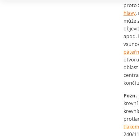
proto 
hlavy
,
může z
objevi
apod. 
vsunov
páteřn
otvoru
oblas
centra
končí 
Pozn.
krevní 
krevní
protla
tlake
240/11