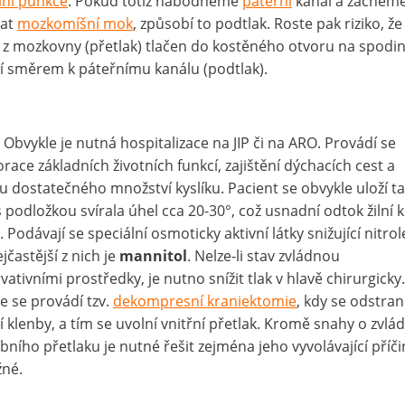
ní punkce
. Pokud totiž nabodneme
páteřní
kanál a začneme
rat
mozkomíšní mok
, způsobí to podtlak. Roste pak riziko, ž
z mozkovny (přetlak) tlačen do kostěného otvoru na spodi
í směrem k páteřnímu kanálu (podtlak).
: Obvykle je nutná hospitalizace na JIP či na ARO. Provádí se
race základních životních funkcí, zajištění dýchacích cest a
u dostatečného množství kyslíku. Pacient se obvykle uloží ta
s podložkou svírala úhel cca 20-30°, což usnadní odtok žilní k
. Podávají se speciální osmoticky aktivní látky snižující nitro
ejčastější z nich je
mannitol
. Nelze-li stav zvládnou
vativními prostředky, je nutno snížit tlak v hlavě chirurgicky.
e se provádí tzv.
dekompresní kraniektomie
, kdy se odstran
í klenby, a tím se uvolní vnitřní přetlak. Kromě snahy o zvlá
bního přetlaku je nutné řešit zejména jeho vyvolávající příčin
né.