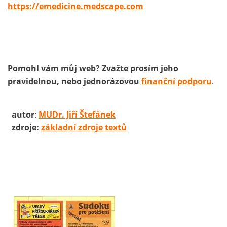
https://emedicine.medscape.com
Pomohl vám můj web? Zvažte prosím jeho
pravidelnou, nebo jednorázovou
finanční podporu
.
autor
:
MUDr. Jiří Štefánek
zdroje:
základní zdroje textů