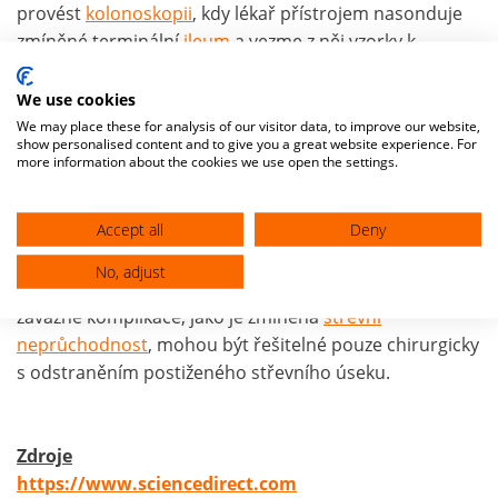
provést
kolonoskopii
, kdy lékař přístrojem nasonduje
zmíněné terminální
ileum
a vezme z něj vzorky k
histologickému vyšetření. Další důležité vyšetření je
provedení
Quantiferon testu
, který bude pozitivní.
We use cookies
We may place these for analysis of our visitor data, to improve our website,
show personalised content and to give you a great website experience. For
more information about the cookies we use open the settings.
Léčba
Accept all
Deny
Léčba se nijak výrazně neodlišuje od jiných forem
tuberkulózy
. Podávají se léky ze skupiny
No, adjust
antituberkulotik
, terapie musí být dlouhodobá. Akutní
závažné komplikace, jako je zmíněná
střevní
neprůchodnost
, mohou být řešitelné pouze chirurgicky
s odstraněním postiženého střevního úseku.
Zdroje
https://www.sciencedirect.com