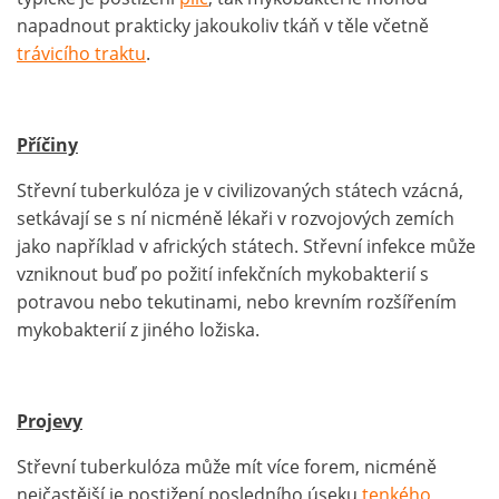
napadnout prakticky jakoukoliv tkáň v těle včetně
trávicího traktu
.
Příčiny
Střevní tuberkulóza je v civilizovaných státech vzácná,
setkávají se s ní nicméně lékaři v rozvojových zemích
jako například v afrických státech. Střevní infekce může
vzniknout buď po požití infekčních mykobakterií s
potravou nebo tekutinami, nebo krevním rozšířením
mykobakterií z jiného ložiska.
Projevy
Střevní tuberkulóza může mít více forem, nicméně
nejčastější je postižení posledního úseku
tenkého