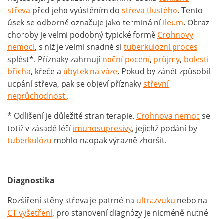
střeva
před jeho vyústěním do
střeva tlustého
. Tento
úsek se odborně označuje jako terminální
ileum
. Obraz
choroby je velmi podobný typické formě
Crohnovy
nemoci
, s níž je velmi snadné si
tuberkulózní proces
splést*. Příznaky zahrnují
noční pocení
,
průjmy
,
bolesti
břicha
, křeče a
úbytek na váze
. Pokud by zánět způsobil
ucpání střeva, pak se objeví příznaky
střevní
neprůchodnosti
.
* Odlišení je důležité stran terapie.
Crohnova nemoc
se
totiž v zásadě léčí
imunosupresivy
, jejichž podání by
tuberkulózu
mohlo naopak výrazně zhoršit.
Diagnostika
Rozšíření stěny střeva je patrné na
ultrazvuku
nebo na
CT vyšetření
, pro stanovení diagnózy je nicméně nutné