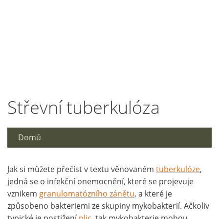
Střevní tuberkulóza
Domů
Jak si můžete přečíst v textu věnovaném
tuberkulóze
,
jedná se o infekční onemocnění, které se projevuje
vznikem
granulomatózního zánětu
, a které je
způsobeno bakteriemi ze skupiny mykobakterií. Ačkoliv
typické je postižení
plic
, tak mykobakterie mohou