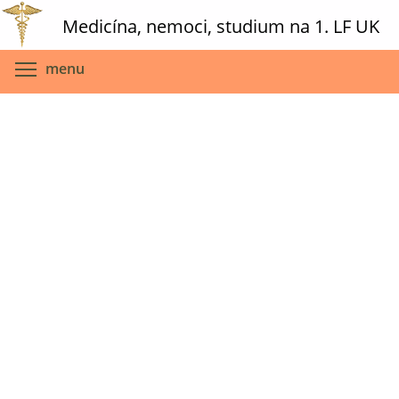
Skip
Medicína, nemoci, studium na 1. LF UK
to
main
Toggle menu visibility
menu
content