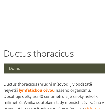
Ductus thoracicus
Domů
Ductus thoracicus (hrudní mízovod) j v podstatě
největší
lymfatickou cévou
našeho organizmu.
Dosahuje délky asi 40 centimetrů a je široký několik
milimetrů. Vzniká soutokem řady menších cév, začíná v
úrovní břicha rozšířením označovaném jako
cisterna