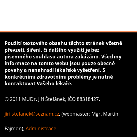
Použití textového obsahu těchto stránek včetně
převzetí, šíření, či dalšího využití je bez
písemného souhlasu autora zakázáno. Všechny
informace na tomto webu jsou pouze obecné
povahy a nenahradí lékařské vyšetření. S
konkrétními zdravotními problémy je nutné
kontaktovat Vašeho lékaře.
© 2011 MUDr. Jiří Štefánek, IČO 88318427.
jiri.stefanek@seznam.cz
, (webmaster: Mgr. Martin
Fajmon),
Administrace