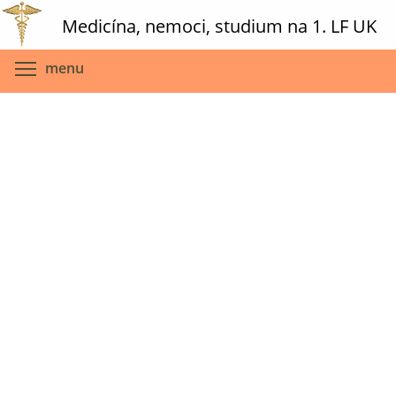
Skip
Medicína, nemoci, studium na 1. LF UK
to
main
Toggle menu visibility
menu
content