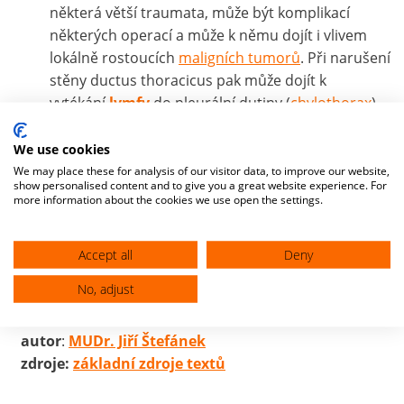
některá větší traumata, může být komplikací
některých operací a může k němu dojít i vlivem
lokálně rostoucích
maligních tumorů
. Při narušení
stěny ductus thoracicus pak může dojít k
vytékání
lymfy
do pleurální dutiny (
chylothorax
).
Při diagnostické punkci vzniklého výpotku je
nasáta kalná mléčná tekutina bohatá na lipidy.
We use cookies
We may place these for analysis of our visitor data, to improve our website,
show personalised content and to give you a great website experience. For
more information about the cookies we use open the settings.
Accept all
Deny
Pomohl vám můj web? Zvažte prosím jeho
pravidelnou, nebo jednorázovou
finanční podporu
.
No, adjust
autor
:
MUDr. Jiří Štefánek
zdroje:
základní zdroje textů