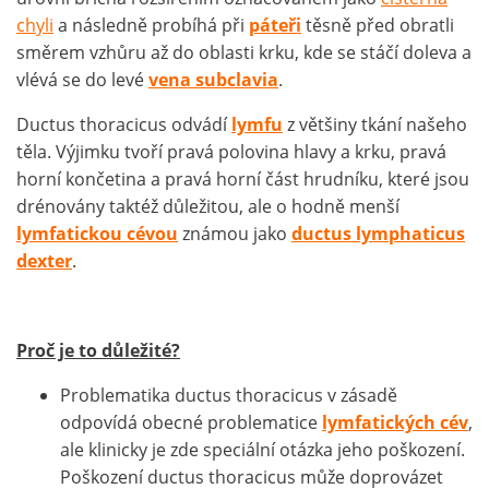
chyli
a následně probíhá při
páteři
těsně před obratli
směrem vzhůru až do oblasti krku, kde se stáčí doleva a
vlévá se do levé
vena subclavia
.
Ductus thoracicus odvádí
lymfu
z většiny tkání našeho
těla. Výjimku tvoří pravá polovina hlavy a krku, pravá
horní končetina a pravá horní část hrudníku, které jsou
drénovány taktéž důležitou, ale o hodně menší
lymfatickou cévou
známou jako
ductus lymphaticus
dexter
.
Proč je to důležité?
Problematika ductus thoracicus v zásadě
odpovídá obecné problematice
lymfatických cév
,
ale klinicky je zde speciální otázka jeho poškození.
Poškození ductus thoracicus může doprovázet