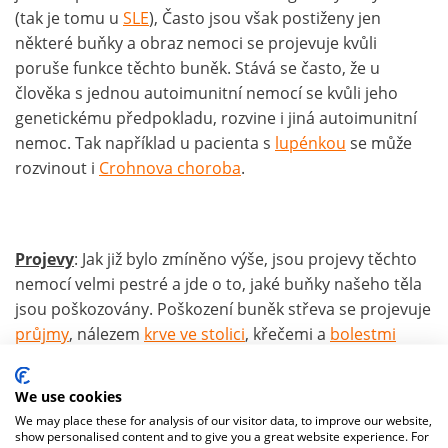
(tak je tomu u
SLE
), Často jsou však postiženy jen
některé buňky a obraz nemoci se projevuje kvůli
poruše funkce těchto buněk. Stává se často, že u
člověka s jednou autoimunitní nemocí se kvůli jeho
genetickému předpokladu, rozvine i jiná autoimunitní
nemoc. Tak například u pacienta s
lupénkou
se může
rozvinout i
Crohnova choroba
.
Projevy
: Jak již bylo zmíněno výše, jsou projevy těchto
nemocí velmi pestré a jde o to, jaké buňky našeho těla
jsou poškozovány. Poškození buněk střeva se projevuje
průjmy
, nálezem
krve ve stolici
, křečemi a
bolestmi
břicha
, špatným trávením. Poškození buněk
kůže
se
projevuje nejrůznějšími vyrážkami. Poškození
kloubů
se
We use cookies
projevuje jejich
bolestivostí
, zatuhnutím, v různé míře i
We may place these for analysis of our visitor data, to improve our website,
otoky, zarudnutím a
deformacemi
. Poškození
show personalised content and to give you a great website experience. For