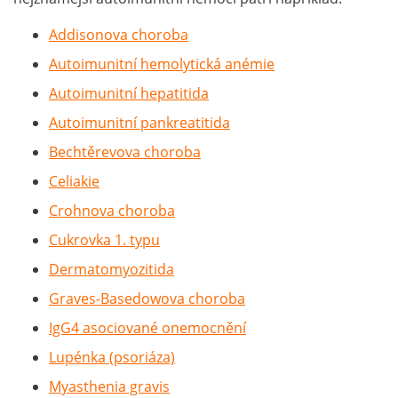
Addisonova choroba
Autoimunitní hemolytická anémie
Autoimunitní hepatitida
Autoimunitní pankreatitida
Bechtěrevova choroba
Celiakie
Crohnova choroba
Cukrovka 1. typu
Dermatomyozitida
Graves-Basedowova choroba
IgG4 asociované onemocnění
Lupénka (psoriáza)
Myasthenia gravis