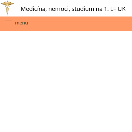
Skip
Medicína, nemoci, studium na 1. LF UK
to
main
Toggle menu visibility
menu
content