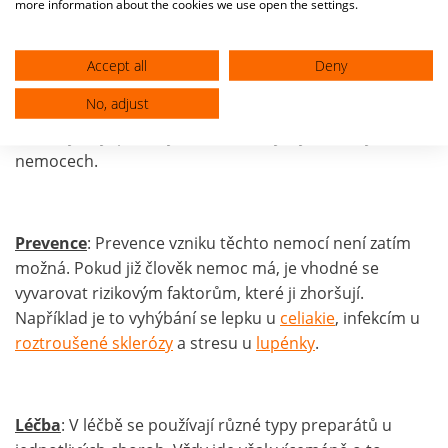
more information about the cookies we use open the settings.
inzulinotvorných buněk
slinivky břišní
způsobí vznik
cukrovky 1. typu
. Někdy můžeme u autoimunitních
chorob najít
zvětšené lymfatické uzliny
a zarudlé skvrny
Accept all
Deny
známé jako
erythema nodosum
na
kůži
. O projevech by
No, adjust
se zkrátka dalo popsat několik stránek a pokud vás
blíže zajímají, podívejte se na články o jednotlivých
nemocech.
Prevence
: Prevence vzniku těchto nemocí není zatím
možná. Pokud již člověk nemoc má, je vhodné se
vyvarovat rizikovým faktorům, které ji zhoršují.
Například je to vyhýbání se lepku u
celiakie
, infekcím u
roztroušené sklerózy
a stresu u
lupénky
.
Léčba
: V léčbě se používají různé typy preparátů u