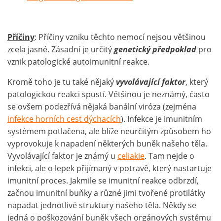
Příčiny
: Příčiny vzniku těchto nemocí nejsou většinou
zcela jasné. Zásadní je určitý
genetický předpoklad
pro
vznik patologické autoimunitní reakce.
Kromě toho je tu také nějaký
vyvolávající faktor
, který
patologickou reakci spustí. Většinou je neznámý, často
se ovšem podezřívá nějaká banální viróza (zejména
infekce horních cest dýchacích
). Infekce je imunitním
systémem potlačena, ale blíže neurčitým způsobem ho
vyprovokuje k napadení některých buněk našeho těla.
Vyvolávající faktor je známý u
celiakie
. Tam nejde o
infekci, ale o lepek přijímaný v potravě, který nastartuje
imunitní proces. Jakmile se imunitní reakce odbrzdí,
začnou imunitní buňky a různé jimi tvořené protilátky
napadat jednotlivé struktury našeho těla. Někdy se
jedná o poškozování buněk všech orgánových systému