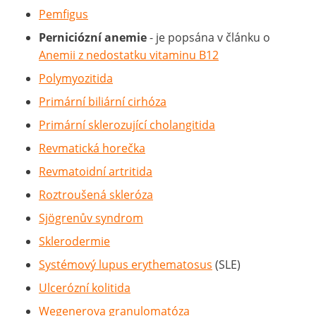
Pemfigus
Perniciózní anemie
- je popsána v článku o
Anemii z nedostatku vitaminu B12
Polymyozitida
Primární biliární cirhóza
Primární sklerozující cholangitida
Revmatická horečka
Revmatoidní artritida
Roztroušená skleróza
Sjögrenův syndrom
Sklerodermie
Systémový lupus erythematosus
(SLE)
Ulcerózní kolitida
Wegenerova granulomatóza