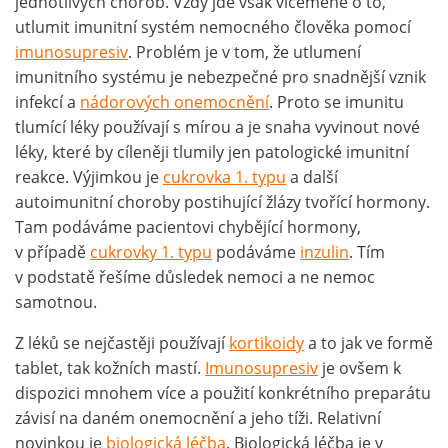
jednotlivých chorob. Vždy jde však víceméně o to,
utlumit imunitní systém nemocného člověka pomocí
imunosupresiv
. Problém je v tom, že utlumení
imunitního systému je nebezpečné pro snadnější vznik
infekcí a
nádorových onemocnění
. Proto se imunitu
tlumící léky používají s mírou a je snaha vyvinout nové
léky, které by cíleněji tlumily jen patologické imunitní
reakce. Výjimkou je
cukrovka 1. typu
a další
autoimunitní choroby postihující žlázy tvořící hormony.
Tam podáváme pacientovi chybějící hormony,
v případě
cukrovky 1. typu
podáváme
inzulin
. Tím
v podstatě řešíme důsledek nemoci a ne nemoc
samotnou.
Z léků se nejčastěji používají
kortikoidy
a to jak ve formě
tablet, tak kožních mastí.
Imunosupresiv
je ovšem k
dispozici mnohem více a použití konkrétního preparátu
závisí na daném onemocnění a jeho tíži. Relativní
novinkou je
biologická léčba
. Biologická léčba je v