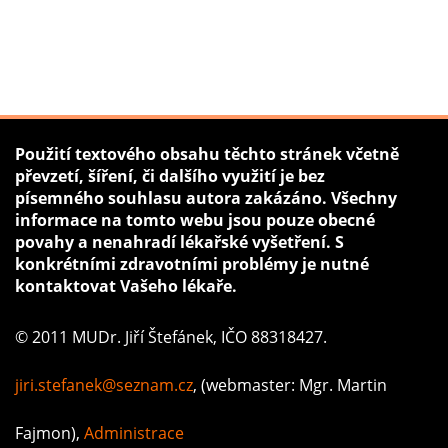
Použití textového obsahu těchto stránek včetně
převzetí, šíření, či dalšího využití je bez
písemného souhlasu autora zakázáno. Všechny
informace na tomto webu jsou pouze obecné
povahy a nenahradí lékařské vyšetření. S
konkrétními zdravotními problémy je nutné
kontaktovat Vašeho lékaře.
© 2011 MUDr. Jiří Štefánek, IČO 88318427.
jiri.stefanek@seznam.cz
, (webmaster: Mgr. Martin
Fajmon),
Administrace