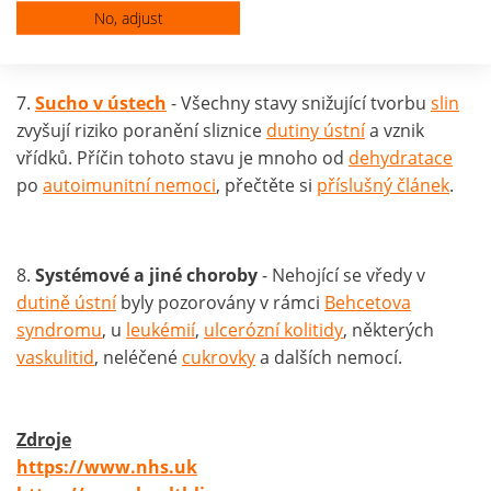
způsobit vznik různě velkých vřídků.
No, adjust
7.
Sucho v ústech
- Všechny stavy snižující tvorbu
slin
zvyšují riziko poranění sliznice
dutiny ústní
a vznik
vřídků. Příčin tohoto stavu je mnoho od
dehydratace
po
autoimunitní nemoci
, přečtěte si
příslušný článek
.
8.
Systémové a jiné choroby
- Nehojící se vředy v
dutině ústní
byly pozorovány v rámci
Behcetova
syndromu
, u
leukémií
,
ulcerózní kolitidy
, některých
vaskulitid
, neléčené
cukrovky
a dalších nemocí.
Zdroje
https://www.nhs.uk