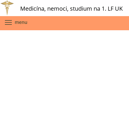
Skip
Medicína, nemoci, studium na 1. LF UK
to
main
Toggle menu visibility
menu
content