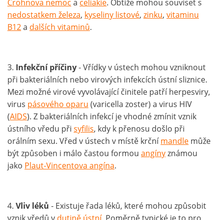
Crohnova nemoc
a
celiakie
. Obtíže mohou souviset s
nedostatkem železa
,
kyseliny listové
,
zinku
,
vitaminu
B12
a
dalších vitaminů
.
3.
Infekční příčiny
- Vřídky v ústech mohou vzniknout
při bakteriálních nebo virových infekcích ústní sliznice.
Mezi možné virové vyvolávající činitele patří herpesviry,
virus
pásového oparu
(varicella zoster) a virus HIV
(
AIDS
). Z bakteriálních infekcí je vhodné zmínit vznik
ústního vředu při
syfilis
, kdy k přenosu došlo při
orálním sexu. Vřed v ústech v místě krční
mandle
může
být způsoben i málo častou formou
angíny
známou
jako
Plaut-Vincentova angína
.
4.
Vliv léků
- Existuje řada léků, které mohou způsobit
vznik vředů v
dutině ústní
. Poměrně typické je to pro