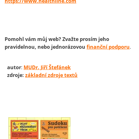
https://www.healthline.com
Pomohl vám můj web? Zvažte prosím jeho
pravidelnou, nebo jednorázovou
finanční podporu
.
autor
:
MUDr. Jiří Štefánek
zdroje:
základní zdroje textů