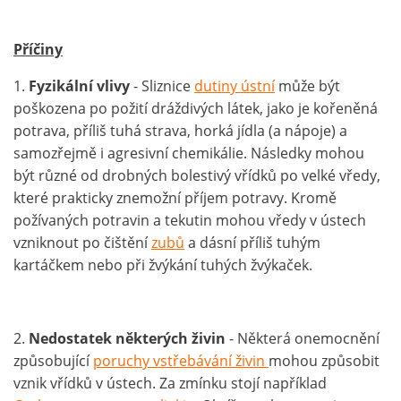
Příčiny
1.
Fyzikální vlivy
- Sliznice
dutiny ústní
může být
poškozena po požití dráždivých látek, jako je kořeněná
potrava, příliš tuhá strava, horká jídla (a nápoje) a
samozřejmě i agresivní chemikálie. Následky mohou
být různé od drobných bolestivý vřídků po velké vředy,
které prakticky znemožní příjem potravy. Kromě
požívaných potravin a tekutin mohou vředy v ústech
vzniknout po čištění
zubů
a dásní příliš tuhým
kartáčkem nebo při žvýkání tuhých žvýkaček.
2.
Nedostatek některých živin
- Některá onemocnění
způsobující
poruchy vstřebávání živin
mohou způsobit
vznik vřídků v ústech. Za zmínku stojí například