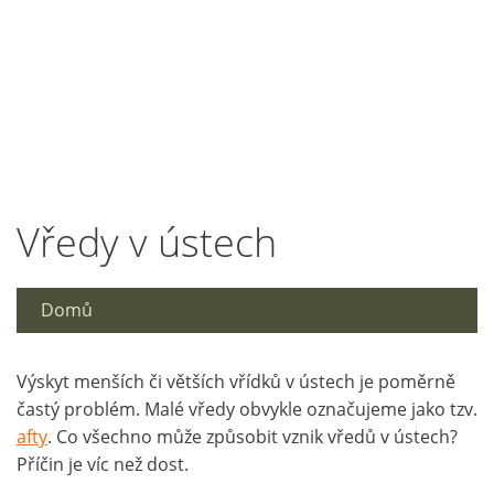
Vředy v ústech
Domů
Výskyt menších či větších vřídků v ústech je poměrně
častý problém. Malé vředy obvykle označujeme jako tzv.
afty
. Co všechno může způsobit vznik vředů v ústech?
Příčin je víc než dost.