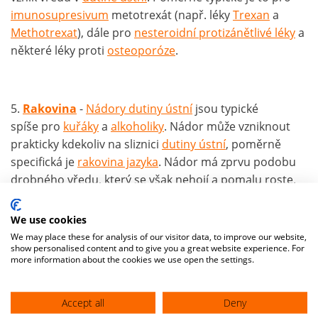
imunosupresivum
metotrexát (např. léky
Trexan
a
Methotrexat
), dále pro
nesteroidní protizánětlivé léky
a
některé léky proti
osteoporóze
.
5.
Rakovina
-
Nádory dutiny ústní
jsou typické
spíše pro
kuřáky
a
alkoholiky
. Nádor může vzniknout
prakticky kdekoliv na sliznici
dutiny ústní
, poměrně
specifická je
rakovina jazyka
. Nádor má zprvu podobu
drobného vředu, který se však nehojí a pomalu roste.
Velké nádory mají podobu odpudivých velkých vředů s
květákovými okraji.
We use cookies
We may place these for analysis of our visitor data, to improve our website,
show personalised content and to give you a great website experience. For
more information about the cookies we use open the settings.
6.
Ozáření
- Radioterapie může být součástí terapie
některých zhoubných nádorů v oblasti hlavy a krku.
Accept all
Deny
Radiace může nicméně poškodit sliznici
dutiny ústní
a