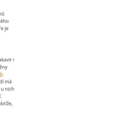
amů
lého
e je
kavir i
měny
ch
idí má
 u nich
.
btíže,