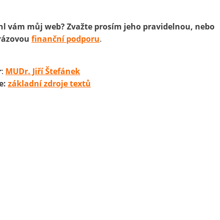
l vám můj web? Zvažte prosím jeho pravidelnou, nebo
rázovou
finanční podporu
.
r
:
MUDr. Jiří Štefánek
e:
základní zdroje textů