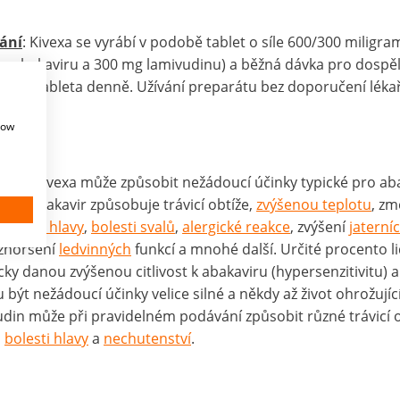
ání
: Kivexa se vyrábí v podobě tablet o síle 600/300 miligr
g abakaviru a 300 mg lamivudinu) a běžná dávka pro dospě
a je 1 tableta denně. Užívání preparátu bez doporučení lékař
no.
how
ody
: Kivexa může způsobit nežádoucí účinky typické pro aba
din. Abakavir způsobuje trávicí obtíže,
zvýšenou teplotu
, z
bolesti hlavy
,
bolesti svalů
,
alergické reakce
, zvýšení
jaterní
 zhoršení
ledvinných
funkcí a mnohé další. Určité procento l
cky danou zvýšenou citlivost k abakaviru (hypersenzitivitu) a
být nežádoucí účinky velice silné a někdy až život ohrožující
din může při pravidelném podávání způsobit různé trávicí o
,
bolesti hlavy
a
nechutenství
.