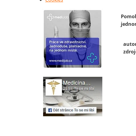
Pomoh
jedno
auto
zdroj