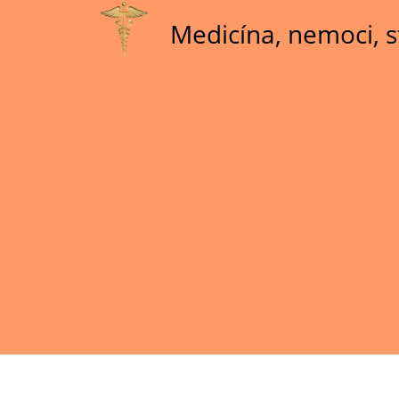
Skip
Medicína, nemoci, s
to
main
content