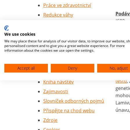
Práce ve zdravotnictví
Podáv
Redukce váhy
(600 m
Studium na 1.LF
člověk
Seznam léků
We use cookies
zakázá
We may place these for analysis of our visitor data, to improve our website, s
Praktické lékařství
personalised content and to give you a great website experience. For more
information about the cookies we use open the settings.
Hledat
Nevýh
Různé
lamivu
Accept all
Deny
No, adjust
O autorovi webu
nálad,
testů
,
Kniha návštěv
geneti
Zajimavosti
mohou 
Slovníček odborných pojmů
Lamivu
únavu
Přispějte na chod webu
Zdroje
Cookies