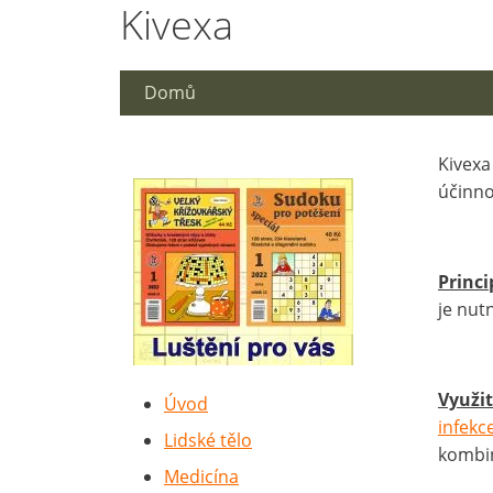
Kivexa
Domů
Kivexa 
účinno
Princi
je nut
Využit
Úvod
infekc
Lidské tělo
kombin
Medicína