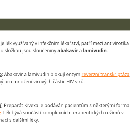
je lék využívaný v infekčním lékařství, patří mezi antivirotika
u složkou jsou sloučeniny
abakavir
a
lamivudin
.
p
: Abakavir a lamivudin blokují enzym
reverzní transkriptáza
ný pro množení virových částic HIV virů.
í
: Preparát Kivexa je podáván pacientům s některými form
e
. Lék bývá součástí komplexních terapeutických režimů v
aci s dalšími léky.