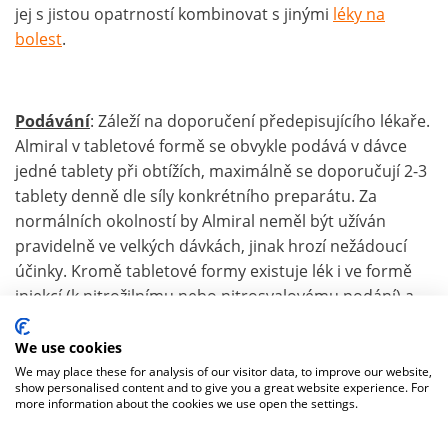
jej s jistou opatrností kombinovat s jinými
léky na
bolest
.
Podávání
: Záleží na doporučení předepisujícího lékaře.
Almiral v tabletové formě se obvykle podává v dávce
jedné tablety při obtížích, maximálně se doporučují 2-3
tablety denně dle síly konkrétního preparátu. Za
normálních okolností by Almiral neměl být užíván
pravidelně ve velkých dávkách, jinak hrozí nežádoucí
účinky. Kromě tabletové formy existuje lék i ve formě
injekcí (k nitrožilnímu nebo nitrosvalovému podání) a
gelu k místní aplikaci.
We use cookies
We may place these for analysis of our visitor data, to improve our website,
show personalised content and to give you a great website experience. For
Nevýhody
:
Protizánětlivé léky
mohou mít celou řadu
more information about the cookies we use open the settings.
vedlejších účinků. Poměrně typické jsou nejrůznější