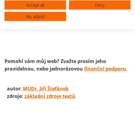
trávicí obtíže včetně zvýšení rizika krvácení do
trávicí
Accept all
Deny
trubice
,
žaludečních zánětů
a
žaludečních vředů
. Léky
mohou narušit funkce
ledvin
, vyvolat zvýšení
jaterních
No, adjust
testů
, způsobit
bolesti hlavy
a
alergické reakce
.
Pomohl vám můj web? Zvažte prosím jeho
pravidelnou, nebo jednorázovou
finanční podporu
.
autor
:
MUDr. Jiří Štefánek
zdroje:
základní zdroje textů