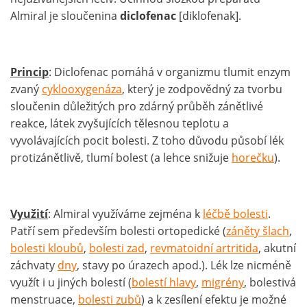
Almiral je sloučenina
diclofenac
[diklofenak].
Princip
: Diclofenac pomáhá v organizmu tlumit enzym
zvaný
cyklooxygenáza
, který je zodpovědný za tvorbu
sloučenin důležitých pro zdárný průběh zánětlivé
reakce, látek zvyšujících tělesnou teplotu a
vyvolávajících pocit bolesti. Z toho důvodu působí lék
protizánětlivě, tlumí bolest (a lehce snižuje
horečku
).
Využití
: Almiral využíváme zejména k
léčbě bolesti
.
Patří sem především bolesti ortopedické (
záněty šlach
,
bolesti kloubů
,
bolesti zad
,
revmatoidní artritida
, akutní
záchvaty
dny
, stavy po úrazech apod.). Lék lze nicméně
využít i u jiných bolestí (
bolestí hlavy
,
migrény
, bolestivá
menstruace,
bolesti zubů
) a k zesílení efektu je možné