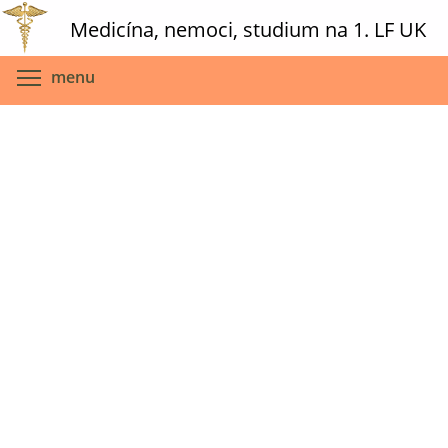
Skip
Medicína, nemoci, studium na 1. LF UK
to
main
Toggle menu visibility
menu
content