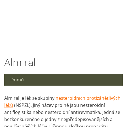
Almiral
Domů
Almiral je lék ze skupiny
nesteroidních protizánětlivých
léků
(NSPZL). Jiný název pro ně jsou nesteroidní
antiflogistika nebo nesteroidní antirevmatika. Jedná se
bezkonkurenčně o jedny z nejpředepisovanějších a
nejužívanějších léčiv. Účinnou složkou preparátu