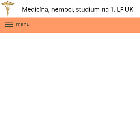
Skip
Medicína, nemoci, studium na 1. LF UK
to
main
Toggle menu visibility
menu
content