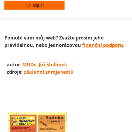
nemocného usmrtit.
No, adjust
Pomohl vám můj web? Zvažte prosím jeho
pravidelnou, nebo jednorázovou
finanční podporu
.
autor
:
MUDr. Jiří Štefánek
zdroje:
základní zdroje textů