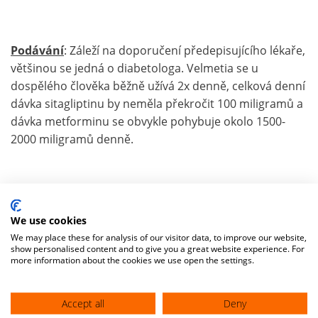
Podávání
: Záleží na doporučení předepisujícího lékaře,
většinou se jedná o diabetologa. Velmetia se u
dospělého člověka běžně užívá 2x denně, celková denní
dávka sitagliptinu by neměla překročit 100 miligramů a
dávka metforminu se obvykle pohybuje okolo 1500-
2000 miligramů denně.
Nevýhody
: Poměrně často se objevují trávicí obtíže
(
nechutenství
, pocity plnosti,
plynatost
), v kombinaci
We use cookies
s jinými
PADy
nebo
inzulinem
se může objevit
We may place these for analysis of our visitor data, to improve our website,
show personalised content and to give you a great website experience. For
hypoglykémie
. Použití preparátu u pacientů s
akutním
more information about the cookies we use open the settings.
nebo
chronickým selháním ledvin
může vyvolat
nebezpečný stav známý jako
laktátová acidóza
Accept all
Deny
s rozvratem vnitřního prostředí, který může