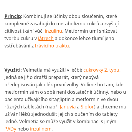
Princip
: Kombinují se účinky obou sloučenin, které
komplexně zasahují do metabolizmu cukrů a zvyšují
citlivost tkání vůči
inzulinu
. Metformin umí snižovat
tvorbu cukru v
játrech
a dokonce lehce tlumí jeho
vstřebávání z
trávicího traktu
.
Využití
: Velmetia má využití v léčbě
cukrovky 2. typu
.
Jedná se již o dražší preparát, který nebývá
předepisován jako lék první volby. Volíme ho tam, kde
metformin sám o sobě není dostatečně účinný, nebo u
pacienta užívajícího sitagliptin a metformin ve dvou
různých tabletách (např.
Januvia
a
Siofor
) a chceme mu
užívání léků zjednodušit jejich sloučením do tablety
jedné. Velmetia se může využít v kombinaci s jinými
PADy
nebo
inzulinem
.