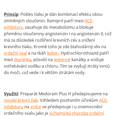
Princip
: Pokles tlaku je dán kombinací efektu obou
zmíněných sloučenin. Ramipril patří mezi
ACE-
inhibitory
, zasahuje do metabolizmu a blokuje
přeměnu sloučeniny angiotenzin I na angiotenzin II, což
má za důsledek rozšíření krevních cév a snížení
krevního tlaku. Kromě toho je zde blahodárný vliv na
srdeční sval
a na tkáň
ledvin
. Hydrochlorothiazid patří
mezi
diuretika
, působí na
ledvinné
kanálky a snižuje
vstřebávání sodíku a chloru. Tím se zvyšují ztráty iontů
do moči, což vede i k větším ztrátám vody.
Využití
: Preparát Medoram Plus H předepisujeme na
vysoký krevní tlak
. Vzhledem pozitivním účinkům
ACE-
inhibitoru
na
srdce
se předepisuje i u onemocnění
srdečního svalu jako je
ischemická choroba srdeční