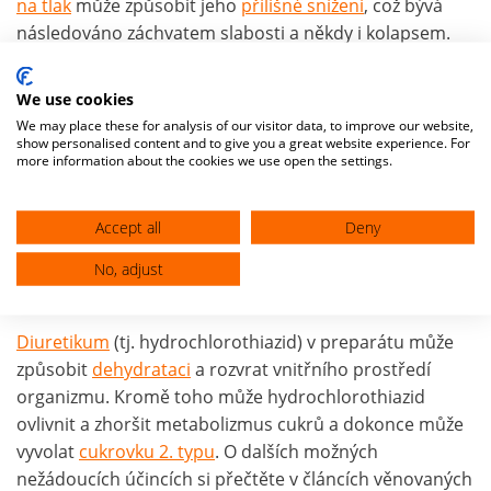
na tlak
může způsobit jeho
přílišné snížení
, což bývá
následováno záchvatem slabosti a někdy i kolapsem.
Další nežádoucí účinky vychází z přítomných účinných
sloučenin.
We use cookies
We may place these for analysis of our visitor data, to improve our website,
ACE-Inhibitory
obecně mají efekt na hladinu draslíku v
show personalised content and to give you a great website experience. For
krvi, kterou zvyšují a při kombinaci s jinými léky (např. s
more information about the cookies we use open the settings.
Verospironem
) mohou způsobit
hyperkalémii
. Málo
závažným, ale častým a výrazně obtěžujícím
Accept all
Deny
nežádoucím účinkem je nepříjemný suchý
kašel
, který
je běžným důvodem vysazení léku. Podávání v
No, adjust
těhotenství a u kojících žen je zakázáno.
Diuretikum
(tj. hydrochlorothiazid) v preparátu může
způsobit
dehydrataci
a rozvrat vnitřního prostředí
organizmu. Kromě toho může hydrochlorothiazid
ovlivnit a zhoršit metabolizmus cukrů a dokonce může
vyvolat
cukrovku 2. typu
. O dalších možných
nežádoucích účincích si přečtěte v článcích věnovaných