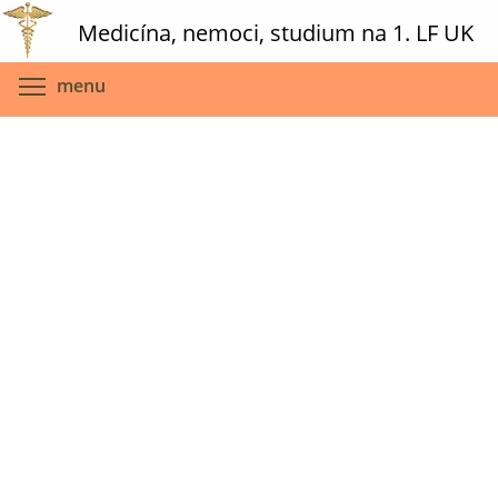
Skip
Medicína, nemoci, studium na 1. LF UK
to
main
Toggle menu visibility
menu
content