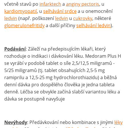
včetně stavů po
infarktech
a
anginy pectoris
, u
kardiomyopatií
, u
selhávání srdce
a u onemocnění
ledvin
(např. poškození
ledvin
u
cukrovky
, některé
glomerulonefritidy
a další příčiny
selhávání ledvin
).
Podávání
: Záleží na předepisujícím lékaři, který
rozhoduje o indikaci i dávkování léku. Medoram Plus H
se vyrábí v podobě tablet o síle 2,5/12,5 miligramů -
5/25 miligramů (tj. tablet obsahujících 2,5-5 mg
ramiprilu a 12,5-25 mg hydrochlorothiazidu) a běžná
denní dávka pro dospělého člověka je jedna tableta
denně. Léčba se obvykle začíná slabší variantou léku a
dávka se postupně navyšuje
Nevýhody
: Předávkování nebo kombinace s jinými
léky