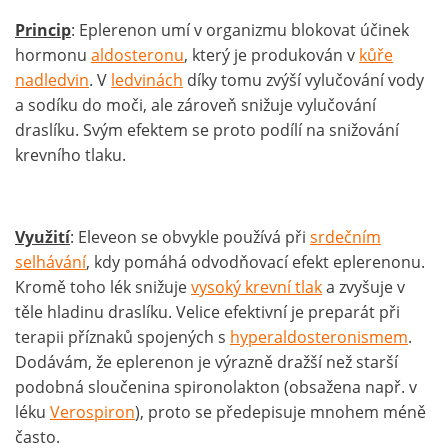
Princip
: Eplerenon umí v organizmu blokovat účinek
hormonu
aldosteronu
, který je produkován v
kůře
nadledvin
. V
ledvinách
díky tomu zvýší vylučování vody
a sodíku do moči, ale zároveň snižuje vylučování
draslíku. Svým efektem se proto podílí na snižování
krevního tlaku.
Využití
: Eleveon se obvykle používá při
srdečním
selhávání
, kdy pomáhá odvodňovací efekt eplerenonu.
Kromě toho lék snižuje
vysoký krevní tlak
a zvyšuje v
těle hladinu draslíku. Velice efektivní je preparát při
terapii příznaků spojených s
hyperaldosteronismem
.
Dodávám, že eplerenon je výrazně dražší než starší
podobná sloučenina spironolakton (obsažena např. v
léku
Verospiron
), proto se předepisuje mnohem méně
často.