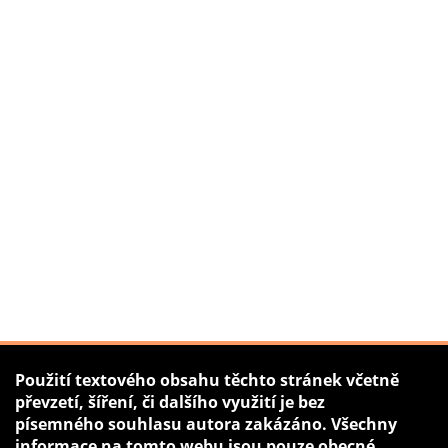
Použití textového obsahu těchto stránek včetně
převzetí, šíření, či dalšího využití je bez
písemného souhlasu autora zakázáno. Všechny
informace na tomto webu jsou pouze obecné