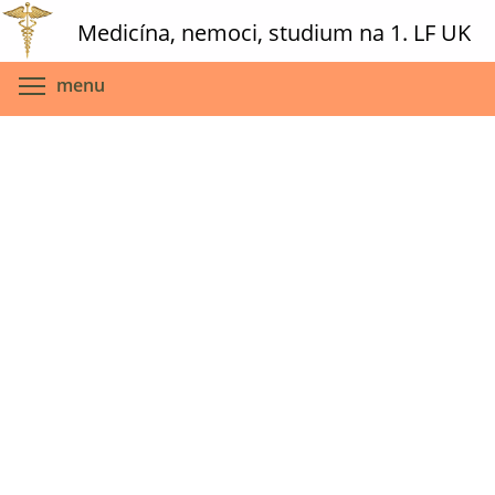
Skip
Medicína, nemoci, studium na 1. LF UK
to
main
Toggle menu visibility
menu
content