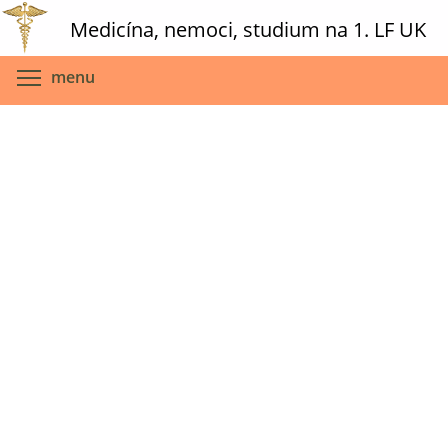
Skip
Medicína, nemoci, studium na 1. LF UK
to
main
Toggle menu visibility
menu
content