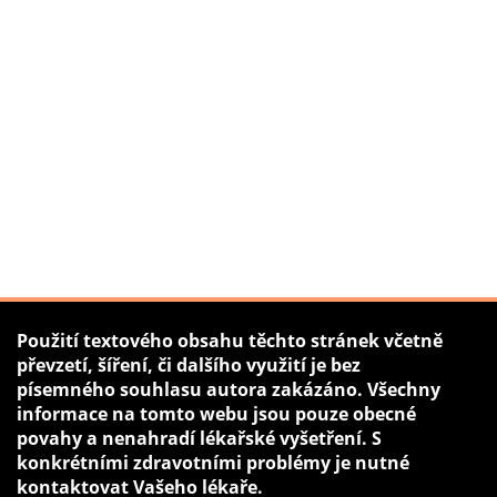
Použití textového obsahu těchto stránek včetně
převzetí, šíření, či dalšího využití je bez
písemného souhlasu autora zakázáno. Všechny
informace na tomto webu jsou pouze obecné
povahy a nenahradí lékařské vyšetření. S
konkrétními zdravotními problémy je nutné
kontaktovat Vašeho lékaře.