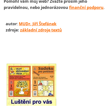
Pomohl vám můj web? Zvažte prosím jeho
pravidelnou, nebo jednorázovou
finanční podporu
.
autor
:
MUDr. Jiří Štefánek
zdroje:
základní zdroje textů