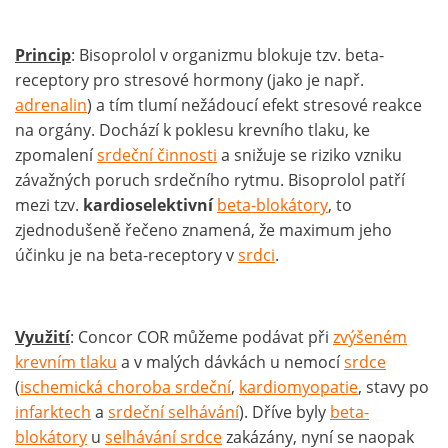
Princip
: Bisoprolol v organizmu blokuje tzv. beta-
receptory pro stresové hormony (jako je např.
adrenalin
) a tím tlumí nežádoucí efekt stresové reakce
na orgány. Dochází k poklesu krevního tlaku, ke
zpomalení
srdeční činnosti
a snižuje se riziko vzniku
závažných poruch srdečního rytmu. Bisoprolol patří
mezi tzv.
kardioselektivní
beta-blokátory
, to
zjednodušeně řečeno znamená, že maximum jeho
účinku je na beta-receptory v
srdci
.
Využití
: Concor COR můžeme podávat při
zvýšeném
krevním tlaku
a v malých dávkách u nemocí
srdce
(
ischemická choroba srdeční
,
kardiomyopatie
, stavy po
infarktech
a
srdeční selhávání
). Dříve byly
beta-
blokátory
u
selhávání srdce
zakázány, nyní se naopak