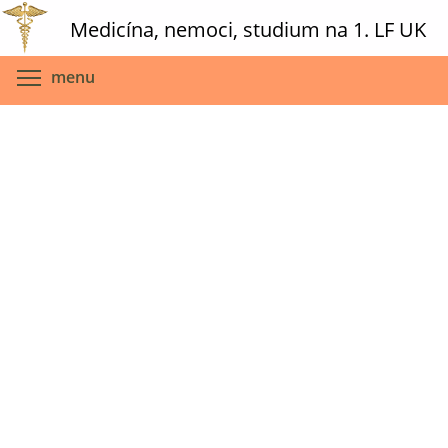
Skip
Medicína, nemoci, studium na 1. LF UK
to
main
Toggle menu visibility
menu
content