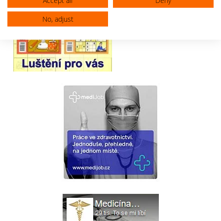
Accept all
Deny
No, adjust