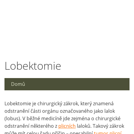
Lobektomie
Domů
Lobektomie je chirurgický zákrok, který znamená
odstranění části orgánu označovaného jako lalok
(lobus). V běžné medicíně jde zejména o chirurgické
odstranění některého z
plicních
laloků. Takový zákrok
může mít celou řadu příčin – operabilní
tumor plicní
,