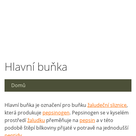
Hlavní buňka
Domů
Hlavní buňka je označení pro buňku
žaludeční sliznice
,
která produkuje
pepsinogen
. Pepsinogen se v kyselém
prostředí
žaludku
přeměňuje na
pepsin
a v této
podobě štěpí bílkoviny přijaté v potravě na jednodušší
peptidy
.