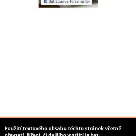
Použití textového obsahu těchto stránek včetně
převzetí, šíření, či dalšího využití je bez