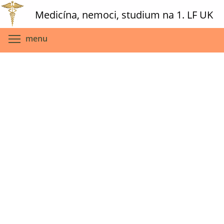
Skip
Medicína, nemoci, studium na 1. LF UK
to
main
Toggle menu visibility
menu
content