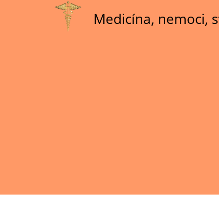
Skip
Medicína, nemoci, s
to
main
content