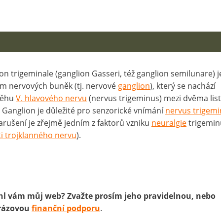
on trigeminale (ganglion Gasseri, též ganglion semilunare) j
m nervových buněk (tj. nervové
ganglion
), který se nachází
běhu
V. hlavového nervu
(nervus trigeminus) mezi dvěma lis
. Ganglion je důležité pro senzorické vnímání
nervus trigem
arušení je zřejmě jedním z faktorů vzniku
neuralgie
trigemin
ti trojklanného nervu
).
l vám můj web? Zvažte prosím jeho pravidelnou, nebo
rázovou
finanční podporu
.