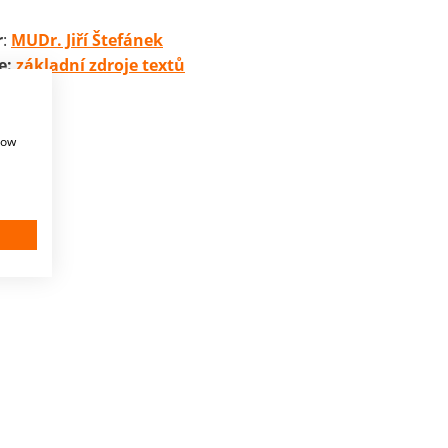
r
:
MUDr. Jiří Štefánek
e:
základní zdroje textů
how