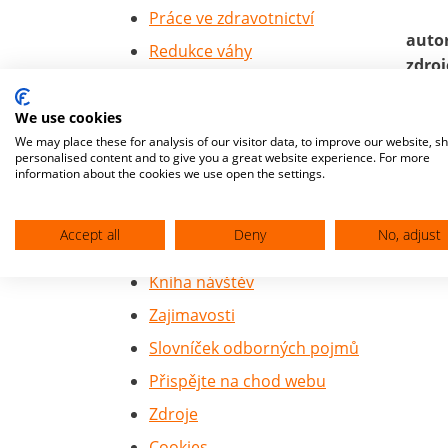
Práce ve zdravotnictví
auto
Redukce váhy
zdroj
Studium na 1.LF
Seznam léků
We use cookies
We may place these for analysis of our visitor data, to improve our website, s
Praktické lékařství
personalised content and to give you a great website experience. For more
information about the cookies we use open the settings.
Hledat
Různé
Accept all
Deny
No, adjust
O autorovi webu
Kniha návštěv
Zajimavosti
Slovníček odborných pojmů
Přispějte na chod webu
Zdroje
Cookies