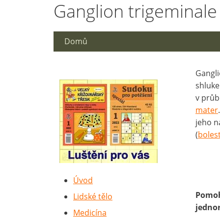
Ganglion trigeminale
Domů
Gangli
shluke
v prů
mater
jeho n
(
boles
Úvod
Pomoh
Lidské tělo
jedno
Medicína