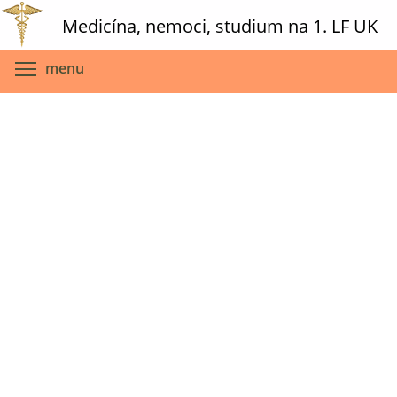
Skip
Medicína, nemoci, studium na 1. LF UK
to
main
Toggle menu visibility
menu
content