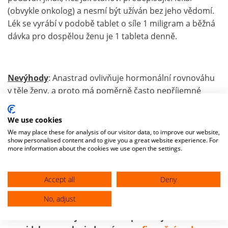
(obvykle onkolog) a nesmí být užíván bez jeho vědomí.
Lék se vyrábí v podobě tablet o síle 1 miligram a běžná
dávka pro dospělou ženu je 1 tableta denně.
Nevýhody
: Anastrad ovlivňuje hormonální rovnováhu
v těle ženy, a proto má poměrně často nepříjemné
vedlejší účinky, jako jsou
návaly horka
,
bolesti hlavy
,
bolesti svalů
, trávicí obtíže a pocity slabosti. Pokles
We use cookies
koncentrace estrogenů zvyšuje riziko vzniku
We may place these for analysis of our visitor data, to improve our website,
show personalised content and to give you a great website experience. For
osteoporózy
. U některých uživatelek bylo popisováno
more information about the cookies we use open the settings.
zvýšení
jaterních testů
a vznik
alergických reakcí
.
Accept all
Deny
No, adjust
Pomohl vám můj web? Zvažte prosím jeho