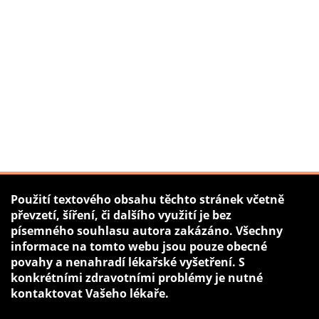
Použití textového obsahu těchto stránek včetně
převzetí, šíření, či dalšího využití je bez
písemného souhlasu autora zakázáno. Všechny
informace na tomto webu jsou pouze obecné
povahy a nenahradí lékařské vyšetření. S
konkrétními zdravotními problémy je nutné
kontaktovat Vašeho lékaře.