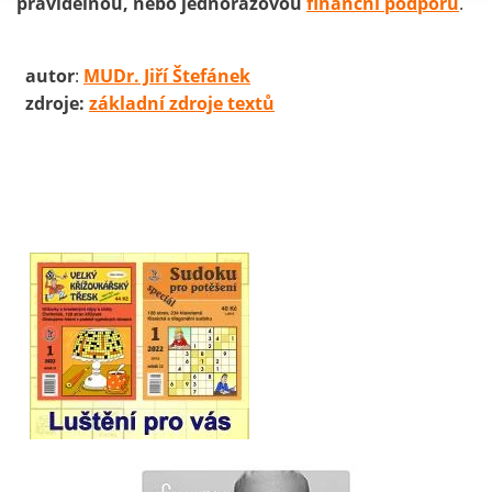
pravidelnou, nebo jednorázovou
finanční podporu
.
autor
:
MUDr. Jiří Štefánek
zdroje:
základní zdroje textů