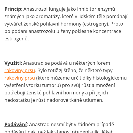
Princip
: Anastrozol funguje jako inhibitor enzymů
známých jako aromatázy, které v lidském těle pomáhají
vytvářet ženské pohlavní hormony (estrogeny). Proto
po podání anastrozolu u ženy poklesne koncentrace
estrogenů.
Využití
: Anastrad se podává u některých forem
rakoviny prsu
. Bylo totiž zjištěno, že některé typy
rakoviny prsu
(které můžeme určit díky histologickému
vyšetření vzorku tumoru) pro svůj růst a množení
potřebují ženské pohlavní hormony a při jejich
nedostatku je růst nádorové tkáně utlumen.
Podávání
: Anastrad nesmí být v žádném případě
podáván jinak, než jak stanoví předepisující lékař