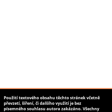
Použití textového obsahu těchto stránek včetně
převzetí, šíření, či dalšího využití je bez
písemného souhlasu autora zakázáno. Všechny