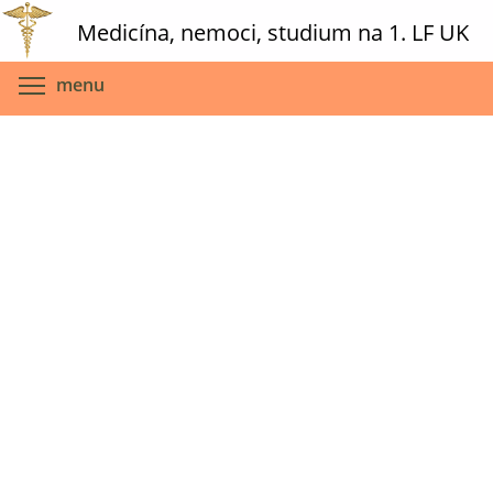
Skip
Medicína, nemoci, studium na 1. LF UK
to
main
Toggle menu visibility
menu
content