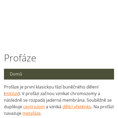
Profáze
Domů
Profáze je první klasickou fází buněčného dělení
(
mitózy
). V profázi začnou vznikat chromozomy a
následně se rozpadá jaderná membrána. Souběžně se
duplikuje
centrozom
a vzniká
dělící vřeténko
. Na profázi
navazuje
metafáze
.