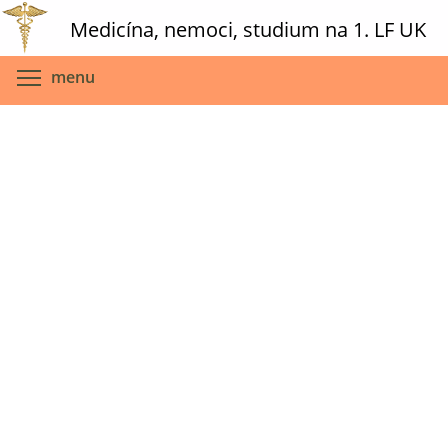
Skip
Medicína, nemoci, studium na 1. LF UK
to
main
Toggle menu visibility
menu
content