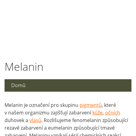
Melanin
Domů
Melanin je označení pro skupinu
pigmentů
, které
v našem organizmu zajišťují zabarvení
kůže
,
očních
duhovek a
vlasů
. Rozlišujeme fenomelanin způsobující
rezavé zabarvení a eumelanin způsobující tmavé
zabarvení. Melaniny vznikají sérií chemických reakcí