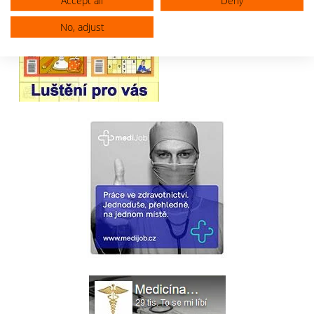
Accept all
Deny
No, adjust