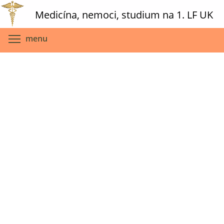
Skip
Medicína, nemoci, studium na 1. LF UK
to
main
Toggle menu visibility
menu
content