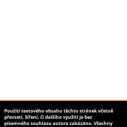
Použití textového obsahu těchto stránek včetně
převzetí, šíření, či dalšího využití je bez
písemného souhlasu autora zakázáno. Všechny