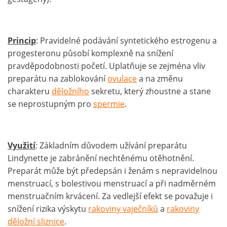
Princip
: Pravidelné podávání syntetického estrogenu a
progesteronu působí komplexně na snížení
pravděpodobnosti početí. Uplatňuje se zejména vliv
preparátu na zablokování
ovulace
a na změnu
charakteru
děložního
sekretu, který zhoustne a stane
se neprostupným pro
spermie
.
Využití
: Základním důvodem užívání preparátu
Lindynette je zabránění nechtěnému otěhotnění.
Preparát může být předepsán i ženám s nepravidelnou
menstruací, s bolestivou menstruací a při nadměrném
menstruačním krvácení. Za vedlejší efekt se považuje i
snížení rizika výskytu
rakoviny vaječníků
a
rakoviny
děložní sliznice
.