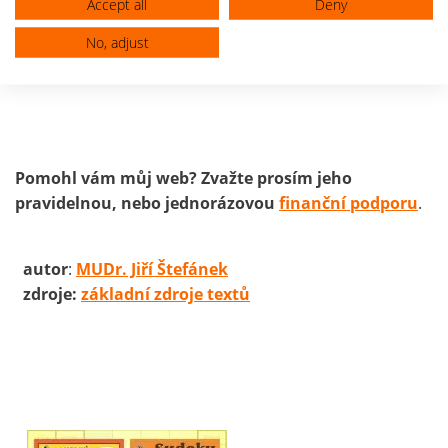
Accept all
Deny
může být proto smrtelně nebezpečná pro
kuřačky
a
pro ženy s vrozenými srážlivými stavy (např.
Leidenská
No, adjust
mutace
).
Pomohl vám můj web? Zvažte prosím jeho
pravidelnou, nebo jednorázovou
finanční podporu
.
autor
:
MUDr. Jiří Štefánek
zdroje:
základní zdroje textů