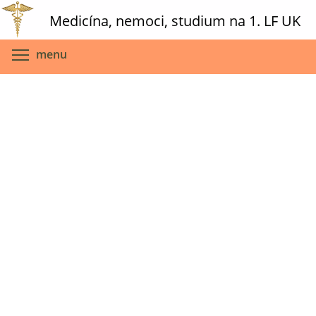
Skip
Medicína, nemoci, studium na 1. LF UK
to
main
Toggle menu visibility
menu
content