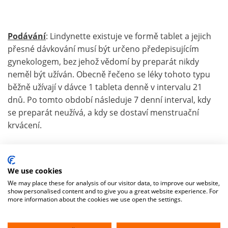
Podávání
: Lindynette existuje ve formě tablet a jejich
přesné dávkování musí být určeno předepisujícím
gynekologem, bez jehož vědomí by preparát nikdy
neměl být užíván. Obecně řečeno se léky tohoto typu
běžně užívají v dávce 1 tableta denně v intervalu 21
dnů. Po tomto období následuje 7 denní interval, kdy
se preparát neužívá, a kdy se dostaví menstruační
krvácení.
Nevýhody
: Hormonální antikoncepce může mít celou
We use cookies
řadu nevýhod a rizik, kterým je věnován
tento článek
. Z
We may place these for analysis of our visitor data, to improve our website,
show personalised content and to give you a great website experience. For
pohledu internisty je nejzávažnějším rizikem uživatelek
more information about the cookies we use open the settings.
hormonální antikoncepce nepochybně
hluboká žilní
trombóza
a
plicní embolie
. Hormonální antikoncepce