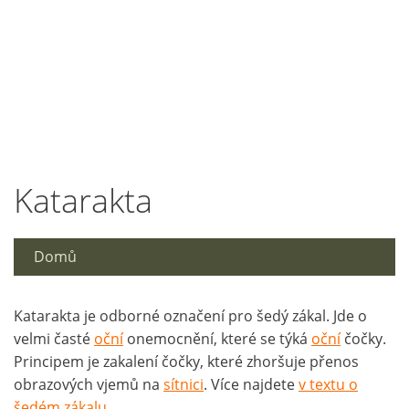
Katarakta
Domů
Katarakta je odborné označení pro šedý zákal. Jde o
velmi časté
oční
onemocnění, které se týká
oční
čočky.
Principem je zakalení čočky, které zhoršuje přenos
obrazových vjemů na
sítnici
. Více najdete
v textu o
šedém zákalu
.