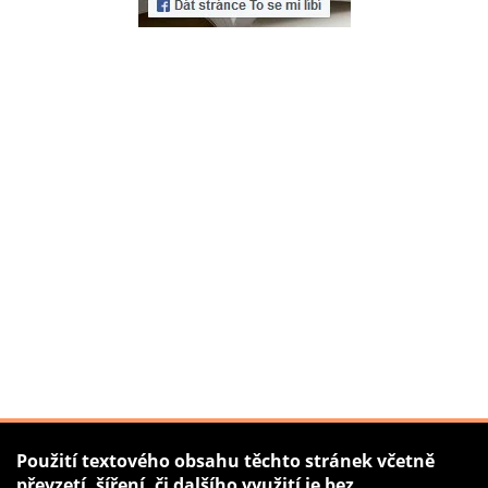
Použití textového obsahu těchto stránek včetně
převzetí, šíření, či dalšího využití je bez