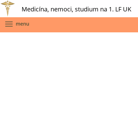
Skip
Medicína, nemoci, studium na 1. LF UK
to
main
Toggle menu visibility
menu
content