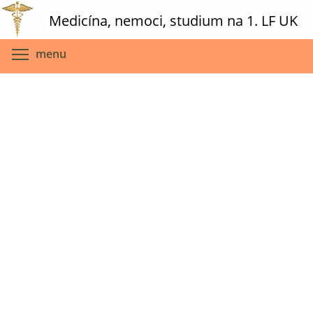
Skip
Medicína, nemoci, studium na 1. LF UK
to
main
Toggle menu visibility
menu
content