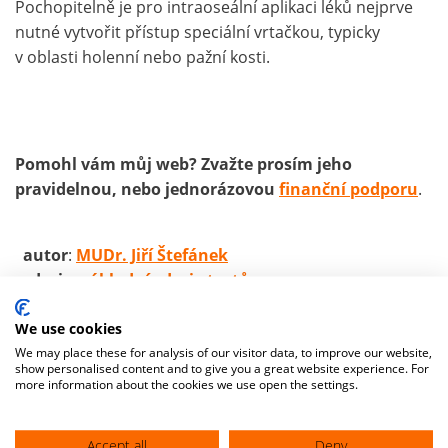
Pochopitelně je pro intraoseální aplikaci léků nejprve
nutné vytvořit přístup speciální vrtačkou, typicky
v oblasti holenní nebo pažní kosti.
Pomohl vám můj web? Zvažte prosím jeho
pravidelnou, nebo jednorázovou
finanční podporu
.
autor
:
MUDr. Jiří Štefánek
zdroje:
základní zdroje textů
We use cookies
We may place these for analysis of our visitor data, to improve our website,
show personalised content and to give you a great website experience. For
more information about the cookies we use open the settings.
Accept all
Deny