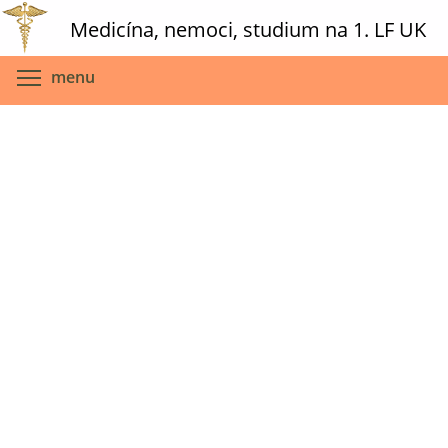
Skip
Medicína, nemoci, studium na 1. LF UK
to
main
Toggle menu visibility
menu
content