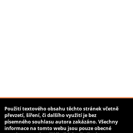
Použití textového obsahu těchto stránek včetně
převzetí, šíření, či dalšího využití je bez
písemného souhlasu autora zakázáno. Všechny
informace na tomto webu jsou pouze obecné