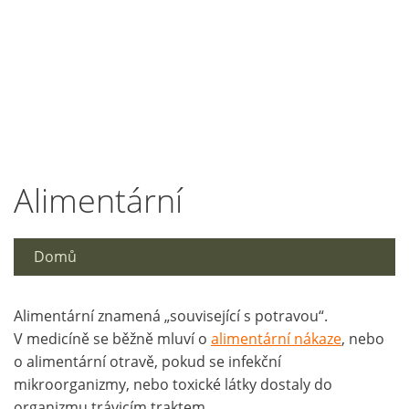
Alimentární
Domů
Alimentární znamená „související s potravou“.
V medicíně se běžně mluví o
alimentární nákaze
, nebo
o alimentární otravě, pokud se infekční
mikroorganizmy, nebo toxické látky dostaly do
organizmu trávicím traktem.