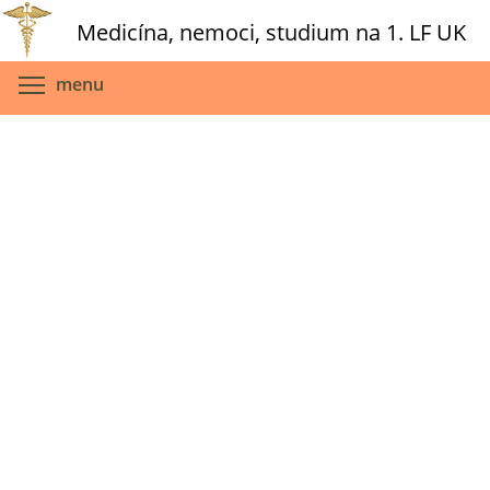
Skip
Medicína, nemoci, studium na 1. LF UK
to
main
Toggle menu visibility
menu
content