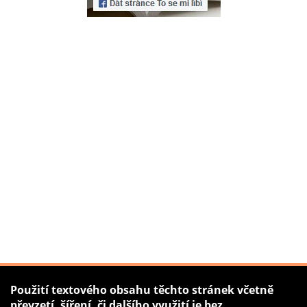
Použití textového obsahu těchto stránek včetně
převzetí, šíření, či dalšího využití je bez