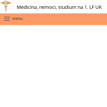
Skip
Medicína, nemoci, studium na 1. LF UK
to
main
Toggle menu visibility
menu
content