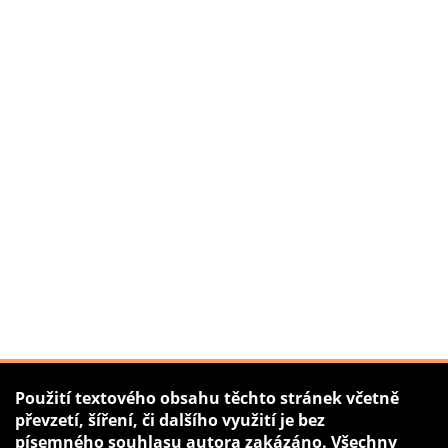
Použití textového obsahu těchto stránek včetně
převzetí, šíření, či dalšího využití je bez
písemného souhlasu autora zakázáno. Všechny