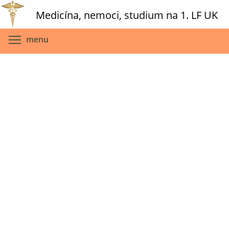
Skip
Medicína, nemoci, studium na 1. LF UK
to
main
Toggle menu visibility
menu
content