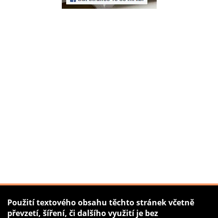
Použití textového obsahu těchto stránek včetně
převzetí, šíření, či dalšího využití je bez