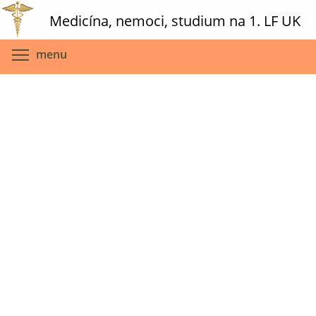
Skip
Medicína, nemoci, studium na 1. LF UK
to
main
Toggle menu visibility
menu
content