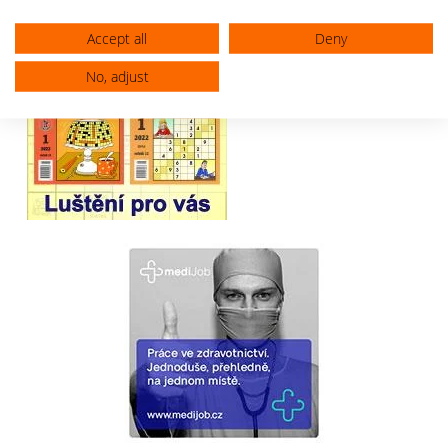
Accept all
Deny
No, adjust