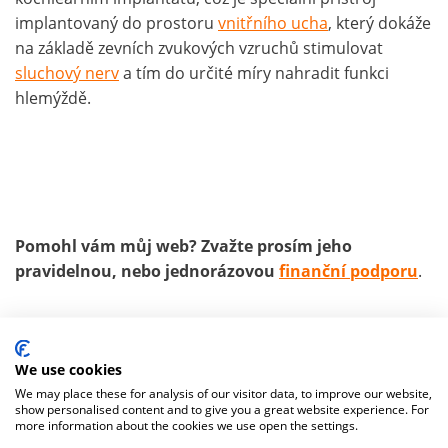
implantovaný do prostoru
vnitřního ucha
, který dokáže
na základě zevních zvukových vzruchů stimulovat
sluchový nerv
a tím do určité míry nahradit funkci
hlemýždě.
Pomohl vám můj web? Zvažte prosím jeho
pravidelnou, nebo jednorázovou
finanční podporu
.
autor
:
MUDr. Jiří Štefánek
zdroje:
základní zdroje textů
We use cookies
We may place these for analysis of our visitor data, to improve our website,
show personalised content and to give you a great website experience. For
more information about the cookies we use open the settings.