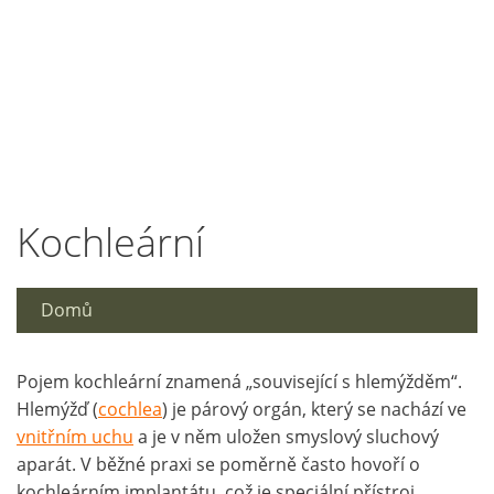
Kochleární
Domů
Pojem kochleární znamená „související s hlemýžděm“.
Hlemýžď (
cochlea
) je párový orgán, který se nachází ve
vnitřním uchu
a je v něm uložen smyslový sluchový
aparát. V běžné praxi se poměrně často hovoří o
kochleárním implantátu, což je speciální přístroj